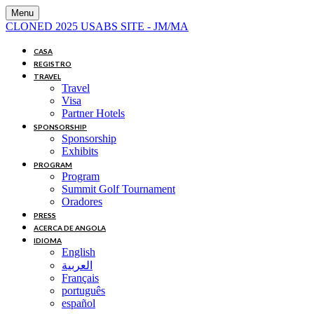
Menu
CLONED 2025 USABS SITE - JM/MA
CASA
REGISTRO
TRAVEL
Travel
Visa
Partner Hotels
SPONSORSHIP
Sponsorship
Exhibits
PROGRAM
Program
Summit Golf Tournament
Oradores
PRESS
ACERCA DE ANGOLA
IDIOMA
English
العربية
Français
português
español